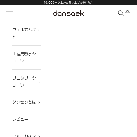
コンテンツへスキップ
10,000
円以上のお買い上げで送料無料
メニューを開く
検索を開く
カート
dansaek(ダンセク)
ウェルカムキッ
ト
生理用吸水シ
ョーツ
サニタリーシ
ョーツ
ダンセクとは
レビュー
ご利用ガイド